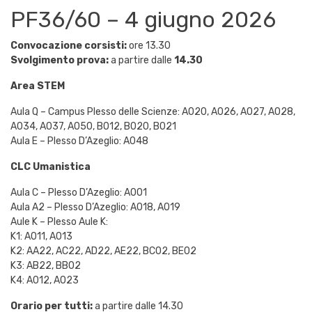
PF36/60 – 4 giugno 2026
Convocazione corsisti:
ore 13.30
Svolgimento prova:
a partire dalle
14.30
Area STEM
Aula Q – Campus Plesso delle Scienze: A020, A026, A027, A028,
A034, A037, A050, B012, B020, B021
Aula E – Plesso D’Azeglio: A048
CLC Umanistica
Aula C – Plesso D’Azeglio: A001
Aula A2 – Plesso D’Azeglio: A018, A019
Aule K – Plesso Aule K:
K1: A011, A013
K2: AA22, AC22, AD22, AE22, BC02, BE02
K3: AB22, BB02
K4: A012, A023
Orario per tutti:
a partire dalle 14.30