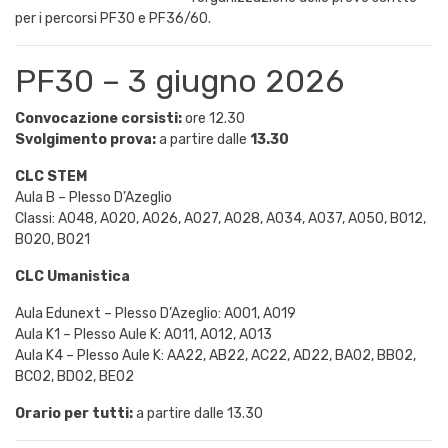
per i percorsi PF30 e PF36/60.
PF30 – 3 giugno 2026
Convocazione corsisti:
ore 12.30
Svolgimento prova:
a partire dalle
13.30
CLC STEM
Aula B – Plesso D’Azeglio
Classi: A048, A020, A026, A027, A028, A034, A037, A050, B012,
B020, B021
CLC Umanistica
Aula Edunext – Plesso D’Azeglio: A001, A019
Aula K1 – Plesso Aule K: A011, A012, A013
Aula K4 – Plesso Aule K: AA22, AB22, AC22, AD22, BA02, BB02,
BC02, BD02, BE02
Orario per tutti:
a partire dalle 13.30