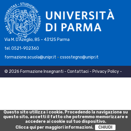
Via M. D'Azeglio, 85 – 43125 Parma
tel. 0521-902360
formazione.scuola@unipr.it
-
cssostegno@unipr.it
© 2026 Formazione Insegnanti -
Contattaci
-
Privacy Policy
-
Cookie Policy
Questo sito utilizza i cookie. Procedendo la navigazione su
questo sito, accetti il fatto che potremmo memorizzare e
accedere ai cookie sul tuo dispositivo.
Clicca qui per maggiori informazioni.
CHIUDI