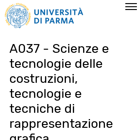
Home
Percorsi abilitanti
PF60
Area Tecnico-Scientifica
A037 - Scienze e
tecnologie delle
costruzioni,
tecnologie e
tecniche di
rappresentazione
grafica